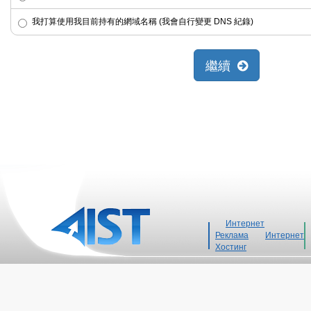
我打算使用我目前持有的網域名稱 (我會自行變更 DNS 紀錄)
繼續
Интернет
Реклама
Интернет
Хостинг