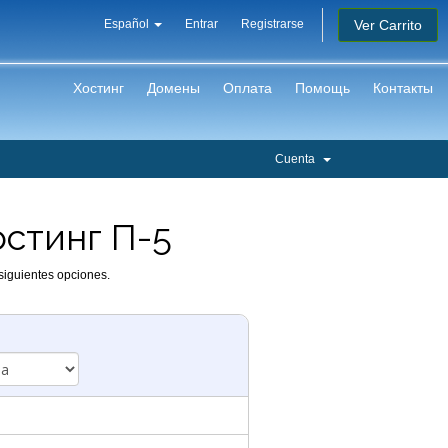
Ver Carrito
Español
Entrar
Registrarse
Хостинг
Домены
Оплата
Помощь
Контакты
Cuenta
остинг П-5
siguientes opciones.