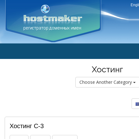
Engl
Хостинг
Choose Another Category
Хостинг С-3