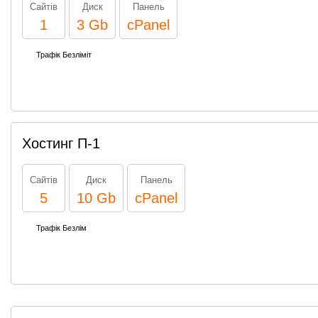
Сайтів
Диск
Панель
1
3 Gb
cPanel
Трафік Безліміт
Хостинг П-1
Сайтів
Диск
Панель
5
10 Gb
cPanel
Трафік Безлім