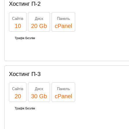
Хостинг П-2
Сайтів
Диск
Панель
10
20 Gb
cPanel
Трафік Безлім
Хостинг П-3
Сайтів
Диск
Панель
20
30 Gb
cPanel
Трафік Безлім