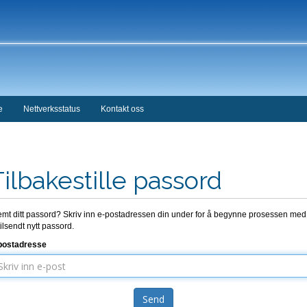
e
Nettverksstatus
Kontakt oss
Tilbakestille passord
emt ditt passord? Skriv inn e-postadressen din under for å begynne prosessen med
tilsendt nytt passord.
postadresse
Send