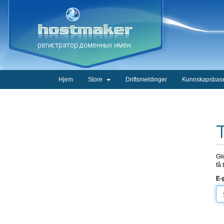
Hjem
Store
Driftsmeldinger
Kunnskapsbas
Gl
få 
E-