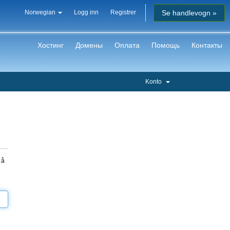
Se handlevogn »
Norwegian
Logg inn
Registrer
Хостинг
Домены
Оплата
Помощь
Контакты
Konto
 å