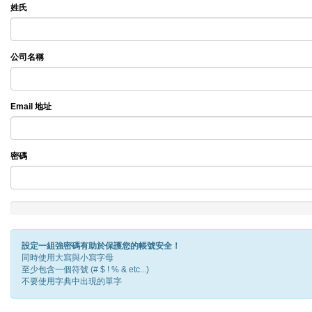
姓氏
公司名稱
Email 地址
密碼
New
Password
Rating:
設定一組強密碼有助於保護您的帳號安全！
0%
同時使用大寫與小寫字母
至少包含一個符號 (# $ ! % & etc...)
不要使用字典中出現的單字