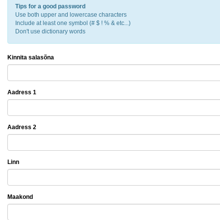
Tips for a good password
0%
Use both upper and lowercase characters
Include at least one symbol (# $ ! % & etc...)
Don't use dictionary words
Kinnita salasõna
Aadress 1
Aadress 2
Linn
Maakond