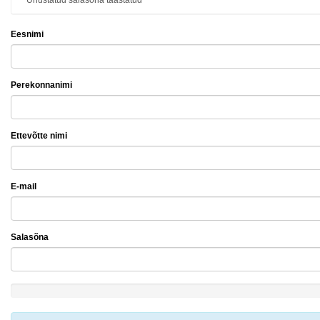
Unustatud salasõna taastatud
Eesnimi
Perekonnanimi
Ettevõtte nimi
E-mail
Salasõna
New
Password
Rating: